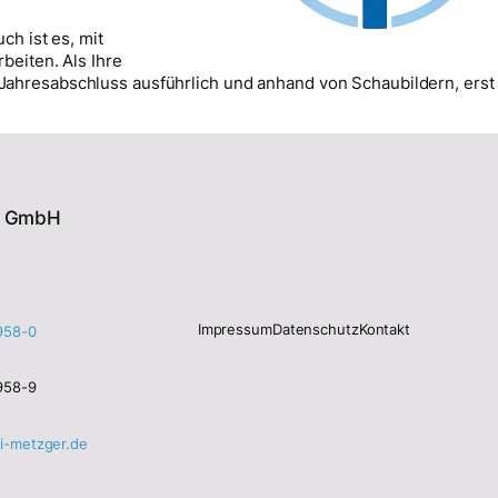
ch ist es, mit
beiten. Als Ihre
hresabschluss ausführlich und anhand von Schaubildern, erst 
er GmbH
Impressum
Datenschutz
Kontakt
958-0
958-9
i-metzger.de