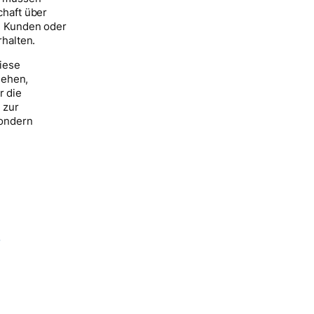
chaft über
ch Kunden oder
rhalten.
diese
sehen,
r die
 zur
sondern